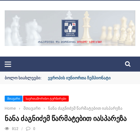
ᲐᲪᲘᲘᲡ ᲝᲤᲘᲪᲘᲐᲚᲣᲠᲘ ᲡᲐᲘᲢᲘ | GEOCHESS.GE
ᲑᲝᲚᲝ ᲡᲘᲐᲮᲚᲔᲔᲑᲘ:
ევროპის იუნიორთა ჩემპიონატი
ᲛᲗᲐᲕᲐᲠᲘ
ᲡᲐᲔᲠᲗᲐᲨᲝᲠᲘᲡᲝ ᲢᲣᲠᲜᲘᲠᲔᲑᲘ
Home
›
მთავარი
›
ნანა ძაგნიძემ წარმატებით იასპარეზა
ᲜᲐᲜᲐ ᲫᲐᲒᲜᲘᲫᲔᲛ ᲬᲐᲠᲛᲐᲢᲔᲑᲘᲗ ᲘᲐᲡᲞᲐᲠᲔᲖᲐ
912
0