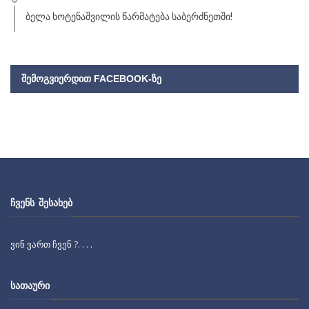
ბელა ხოტენაშვილის წარმატება საბერძნეთში!
ᲨᲔᲛᲝᲒᲕᲘᲔᲠᲓᲘᲗ FACEBOOK-ᲖᲔ
ᲩᲕᲔᲜᲡ ᲨᲔᲡᲐᲮᲔᲑ
ვინ ვართ ჩვენ ?. . . .
ᲡᲐᲗᲐᲣᲠᲘ