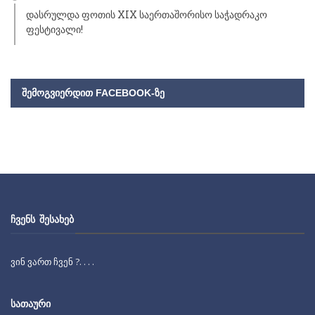
დასრულდა ფოთის XIX საერთაშორისო საჭადრაკო
ფესტივალი!
ᲨᲔᲛᲝᲒᲕᲘᲔᲠᲓᲘᲗ FACEBOOK-ᲖᲔ
ᲩᲕᲔᲜᲡ ᲨᲔᲡᲐᲮᲔᲑ
ვინ ვართ ჩვენ ?. . . .
ᲡᲐᲗᲐᲣᲠᲘ