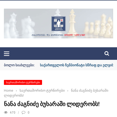
ᲐᲪᲘᲘᲡ ᲝᲤᲘᲪᲘᲐᲚᲣᲠᲘ ᲡᲐᲘᲢᲘ | GEOCHESS.GE
ᲑᲝᲚᲝ ᲡᲘᲐᲮᲚᲔᲔᲑᲘ:
საქართველოს ჩემპიონატი სწრაფ და ელვისებ
ᲡᲐᲔᲠᲗᲐᲨᲝᲠᲘᲡᲝ ᲢᲣᲠᲜᲘᲠᲔᲑᲘ
Home
›
საერთაშორისო ტურნირები
›
ნანა ძაგნიძე ბუხარაში
ლიდერობს!
ᲜᲐᲜᲐ ᲫᲐᲒᲜᲘᲫᲔ ᲑᲣᲮᲐᲠᲐᲨᲘ ᲚᲘᲓᲔᲠᲝᲑᲡ!
470
0