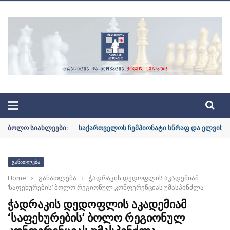
ᲐᲪᲘᲘᲡ ᲝᲤᲘᲪᲘᲐᲚᲣᲠᲘ ᲡᲐᲘᲢᲘ | GEOCHESS.GE
ᲑᲝᲚᲝ ᲡᲘᲐᲮᲚᲔᲔᲑᲘ:
საქართველოს ჩემპიონატი სწრაფ და ელვისებ
ᲒᲐᲜᲐᲗᲚᲔᲑᲐ
Home
›
განათლება
›
ჭადრაკის დედოფლის აკადემიამ
‘საფეხურების’ ბოლო რეგიონულ კონფერენციას უმასპინძლა
ᲭᲐᲓᲠᲐᲙᲘᲡ ᲓᲔᲓᲝᲤᲚᲘᲡ ᲐᲙᲐᲓᲔᲛᲘᲐᲛ
‘ᲡᲐᲤᲔᲮᲣᲠᲔᲑᲘᲡ’ ᲑᲝᲚᲝ ᲠᲔᲒᲘᲝᲜᲣᲚ