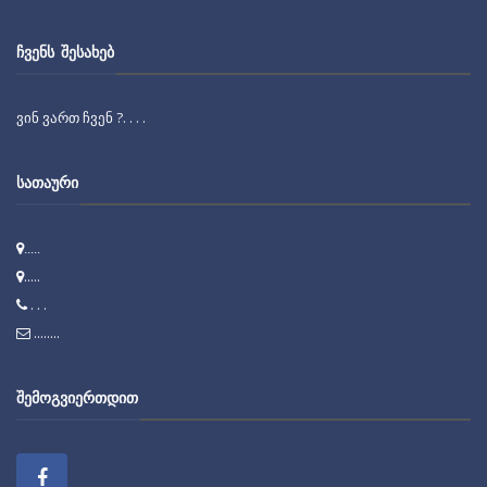
ᲩᲕᲔᲜᲡ ᲨᲔᲡᲐᲮᲔᲑ
ვინ ვართ ჩვენ ?. . . .
ᲡᲐᲗᲐᲣᲠᲘ
.....
.....
. . .
........
ᲨᲔᲛᲝᲒᲕᲘᲔᲠᲗᲓᲘᲗ