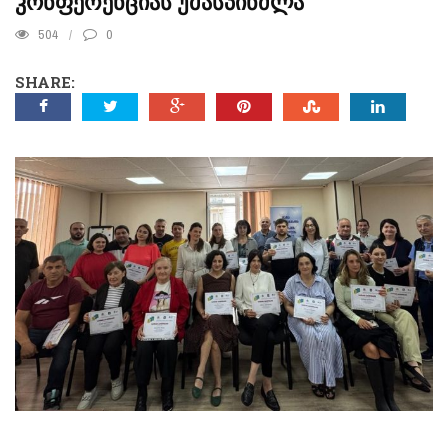
ᲙᲝᲜᲤᲔᲠᲔᲜᲪᲘᲐᲡ ᲣᲛᲐᲡᲞᲘᲜᲫᲚᲐ
504
0
SHARE: