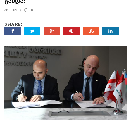
ᲒᲐᲮᲓᲐ!
162
0
SHARE: